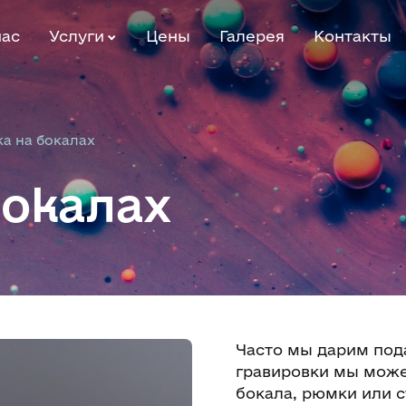
нас
Услуги
Цены
Галерея
Контакты
а на бокалах
бокалах
Часто мы дарим пода
гравировки мы може
бокала, рюмки или с