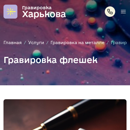
Гравировка
Харькова
Главная
Услуги
Гравировка на металле
Гравир
Гравировка флешек